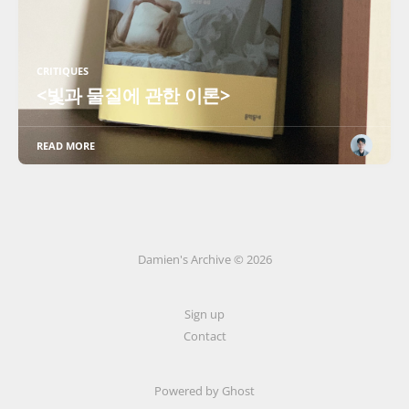
CRITIQUES
<빛과 물질에 관한 이론>
READ MORE
Damien's Archive © 2026
Sign up
Contact
Powered by Ghost