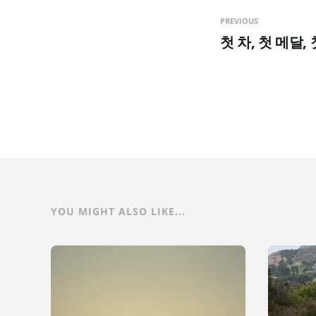
PREVIOUS
첫 차, 첫 메달,
YOU MIGHT ALSO LIKE...