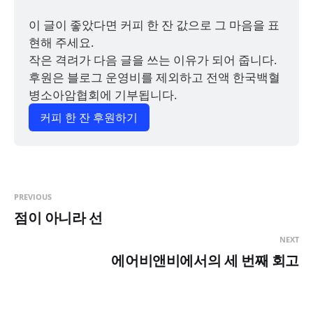
비판하지 마라.
다른 사람의 체면을 세워 주어라.
기도록 만들어라.
이 글이 좋았다면 커피 한 잔 값으로 그 마음을 표
진심으로 칭찬해 주어라.
약간의 발전만 있어도 칭찬하고, 발전이 있을 때
진심으로 다른 사람의 관점에서 사물을 보려 애
현해 주세요. 
마다 칭찬하라. "진심으로 인정하고 칭찬을 아끼
써라.
작은 관심을 보여라.
작은 격려가 다음 글을 쓰는 이유가 되어 줍니다. 
지 말라."
다른 사람들의 생각과 욕망에 공감하라.
예의를 차려라.
후원은 블로그 운영비를 제외하고 전액 한국백혈
기꺼이 부응할 만한 평판을 부여하라.
병소아암협회에 기부됩니다.
고상한 동기에 호소하라.
결혼의 성적 측면에 관한 좋은 책을 읽어라.
격려하라. 고쳐 주고 싶은 잘못은 고치기 쉬운 잘
당신의 생각을 극화하라.
커피 한 잔 후원하기
못처럼 보이게 하라. 다른 사람이 해 주었으면 하
도전 의욕을 불러일으켜라.
는 일은 쉬운 일처럼 보이게 만들어라.
당신이 제안하는 바를 다른 사람이 즐겁게 행하
도록 만들어라.
PREVIOUS
점이 아니라 선
NEXT
에어비앤비에서의 세 번째 회고