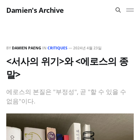
Damien's Archive
BY
DAMIEN PAENG
IN
CRITIQUES
—
2024년 4월 23일
<서사의 위기>와 <에로스의 종
말>
에로스의 본질은 "부정성", 곧 "할 수 있을 수
없음"이다.