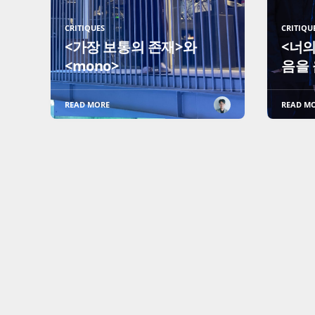
CRITIQUES
CRITIQU
<가장 보통의 존재>와
<너의
<mono>
음을
READ MORE
READ M