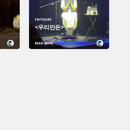
CRITIQUES
<우리만은>
READ MORE